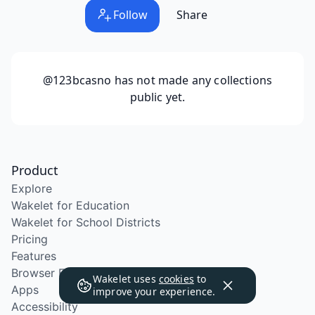
Follow
Share
@123bcasno
has not made any collections
public yet.
Product
Explore
Wakelet for Education
Wakelet for School Districts
Pricing
Features
Browser Extension
Wakelet uses
cookies
to
Apps
improve your experience.
Accessibility