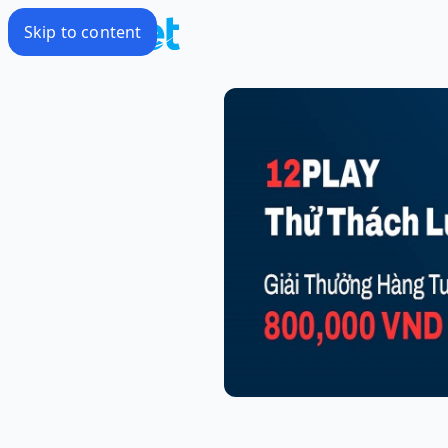
Skip to content