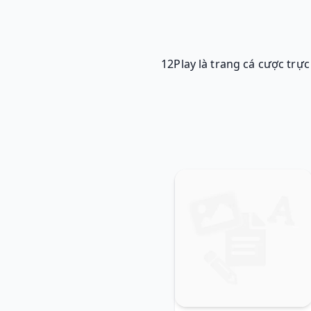
12Play là trang cá cược trự