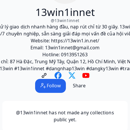
13win1innet
@
13win1innet
ử lý giao dịch nhanh hàng đầu, nạp rút chỉ từ 30 giây. 13w
/7 chuyên nghiệp, sẵn sàng giải đáp mọi vấn đề của hội vi
Website: https://13win1.in.net/
Email: 13win1innet@gmail.com
Hotline: 0913951263
 chỉ: 87 Hà Đặc, Trung Mỹ Tây, Quận 12, Hồ Chí Minh, Việt
#13win #13win1innet #dangnhap13win #dangky13win #tr
Follow
Share
@13win1innet
has not made any collections
public yet.