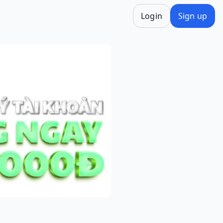
Login
Sign up