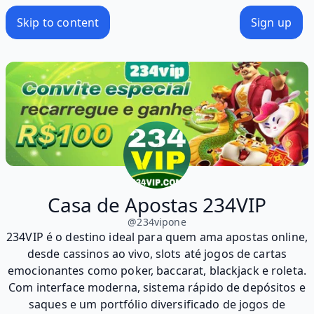
Skip to content
Sign up
Casa de Apostas 234VIP
@
234vipone
234VIP é o destino ideal para quem ama apostas online,
desde cassinos ao vivo, slots até jogos de cartas
emocionantes como poker, baccarat, blackjack e roleta.
Com interface moderna, sistema rápido de depósitos e
saques e um portfólio diversificado de jogos de