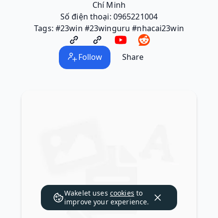
Chí Minh
Số điện thoại: 0965221004
Tags: #23win #23winguru #nhacai23win
Follow
Share
Wakelet uses
cookies
to
improve your experience.