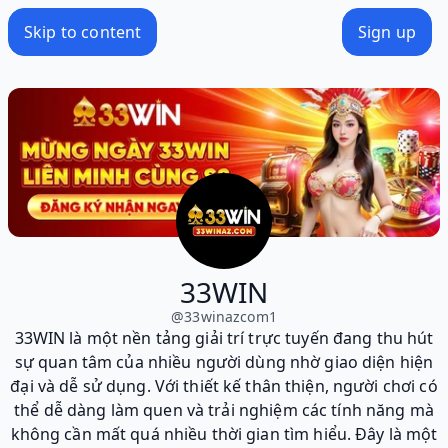
Skip to content
Sign up
33WIN
@
33winazcom1
33WIN là một nền tảng giải trí trực tuyến đang thu hút
sự quan tâm của nhiều người dùng nhờ giao diện hiện
đại và dễ sử dụng. Với thiết kế thân thiện, người chơi có
thể dễ dàng làm quen và trải nghiệm các tính năng mà
không cần mất quá nhiều thời gian tìm hiểu. Đây là một