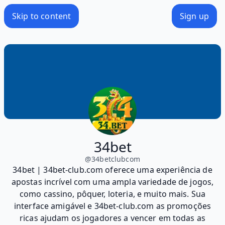
Skip to content
Sign up
34bet
@
34betclubcom
34bet | 34bet-club.com oferece uma experiência de
apostas incrível com uma ampla variedade de jogos,
como cassino, pôquer, loteria, e muito mais. Sua
interface amigável e 34bet-club.com as promoções
ricas ajudam os jogadores a vencer em todas as