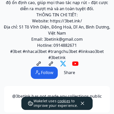
độ ổn định cao, giúp mọi thao tác nạp rút – đặt cược
diễn ra mượt mà và an toàn tuyệt đối.
THÔNG TIN CHI TIẾT:
Website: https://3bet.ink/
Địa chỉ: 51 Tô Vĩnh Diện, Đông Hoà, Dĩ An, Bình Dương,
Việt Nam
Email: 3betink@gmail.com
Hotline: 0914882671
#3bet #nhacai3bet #trangchu3bet #linkvao3bet
#3betink
Follow
Share
@3betink
has not made any collections public
Wakelet uses
cookies
to
yet.
improve your experience.