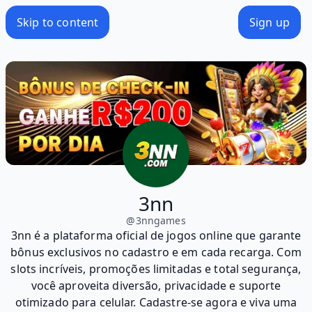
Skip to content
Sign up
3nn
@
3nngames
3nn é a plataforma oficial de jogos online que garante
bônus exclusivos no cadastro e em cada recarga. Com
slots incríveis, promoções limitadas e total segurança,
você aproveita diversão, privacidade e suporte
otimizado para celular. Cadastre-se agora e viva uma