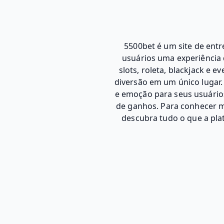
5500bet é um site de ent
usuários uma experiência 
slots, roleta, blackjack e 
diversão em um único lugar.
e emoção para seus usuário
de ganhos. Para conhecer mai
descubra tudo o que a pla