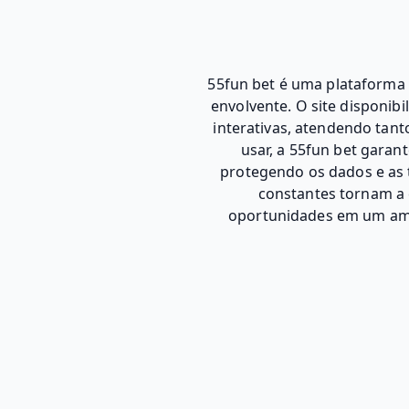
55fun bet é uma plataforma 
envolvente. O site disponibi
interativas, atendendo tant
usar, a 55fun bet garant
protegendo os dados e as 
constantes tornam a e
oportunidades em um ambie