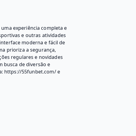
s uma experiência completa e
sportivas e outras atividades
interface moderna e fácil de
rma prioriza a segurança,
ções regulares e novidades
em busca de diversão e
a: https://55funbet.com/ e