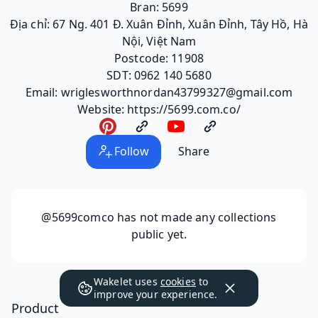
Bran: 5699
Địa chỉ: 67 Ng. 401 Đ. Xuân Đỉnh, Xuân Đỉnh, Tây Hồ, Hà
Nội, Việt Nam
Postcode: 11908
SDT: 0962 140 5680
Email: wriglesworthnordan43799327@gmail.com
Website: https://5699.com.co/
Follow
Share
@5699comco
has not made any collections
public yet.
Wakelet uses
cookies
to
improve your experience.
Product