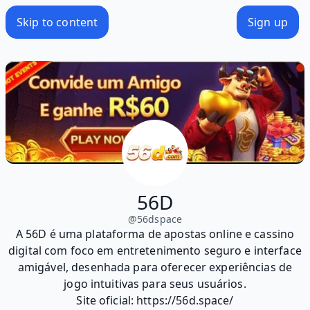
Skip to content
Sign up
56D
@
56dspace
A 56D é uma plataforma de apostas online e cassino
digital com foco em entretenimento seguro e interface
amigável, desenhada para oferecer experiências de
jogo intuitivas para seus usuários.
Site oficial: https://56d.space/