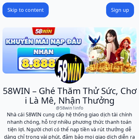
Skip to content
Sign up
58WIN – Ghé Thăm Thử Sức, Chơ
i Là Mê, Nhận Thưởng
@
58win1info
Nhà cái 58WIN cung cấp hệ thống giao dịch tài chính
nhanh chóng, hỗ trợ nhiều phương thức thanh toán
tiện lợi. Người chơi có thể nạp tiền và rút thưởng dễ
dàng chỉ trong vài phút, đảm bảo mọi giao dịch diễn ra