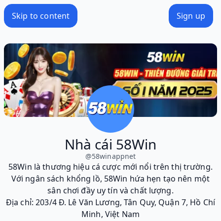
Skip to content
Sign up
Nhà cái 58Win
@
58winappnet
58Win là thương hiệu cá cược mới nổi trên thị trường.
Với ngân sách khổng lồ, 58Win hứa hẹn tạo nên một
sân chơi đầy uy tín và chất lượng.
Địa chỉ: 203/4 Đ. Lê Văn Lương, Tân Quy, Quận 7, Hồ Chí
Minh, Việt Nam