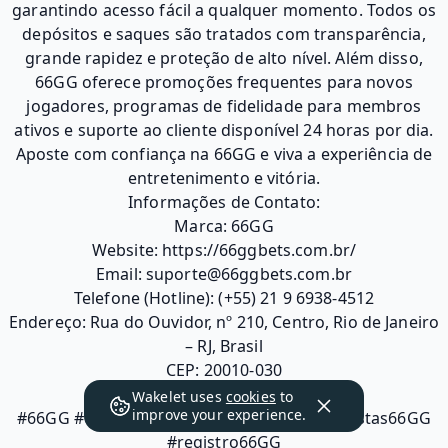
garantindo acesso fácil a qualquer momento. Todos os
depósitos e saques são tratados com transparência,
grande rapidez e proteção de alto nível. Além disso,
66GG oferece promoções frequentes para novos
jogadores, programas de fidelidade para membros
ativos e suporte ao cliente disponível 24 horas por dia.
Aposte com confiança na 66GG e viva a experiência de
entretenimento e vitória.
Informações de Contato:
Marca: 66GG
Website: https://66ggbets.com.br/
Email: suporte@66ggbets.com.br
Telefone (Hotline): (+55) 21 9 6938-4512
Endereço: Rua do Ouvidor, nº 210, Centro, Rio de Janeiro
– RJ, Brasil
CEP: 20010-030
Hashtags:
Wakelet uses
cookies
to
improve your experience.
#66GG #66GGcassino #slotgame66GG #apostas66GG
#registro66GG