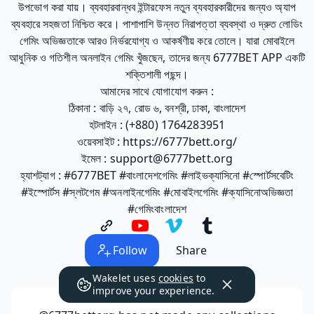
উপভোগ করা যায়। ব্যবহারবান্ধব ইন্টারফেস নতুন ব্যবহারকারীদের জন্যও অ্যাপ
ব্যবহারে সহজতা নিশ্চিত করে। পাশাপাশি উন্নত নিরাপত্তা ব্যবস্থা ও দ্রুত লোডিং
গেমিং অভিজ্ঞতাকে আরও নির্ভরযোগ্য ও আকর্ষণীয় করে তোলে। যারা মোবাইলে
আধুনিক ও গতিশীল অনলাইন গেমিং খুঁজছেন, তাদের জন্য 6777BET APP একটি
শক্তিশালী পছন্দ।
আমাদের সাথে যোগাযোগ করুন :
ঠিকানা : বাড়ি ২৭, রোড ৬, বনশ্রী, ঢাকা, বাংলাদেশ
হটলাইন : (+880) 1764283951
ওয়েবসাইট : https://6777bett.org/
ইমেল : support@6777bett.org
হ্যাশট্যাগ : #6777BET #বাংলাদেশগেমিং #লাইভক্যাসিনো #স্পোর্টসবেটিং
#ইস্পোর্টস #স্লটগেম #অনলাইনগেমিং #মোবাইলগেমিং #ক্যাসিনোঅভিজ্ঞতা
#গেমিংবাংলাদেশ
Follow
Share
Wakelet uses
cookies
to
improve your experience.