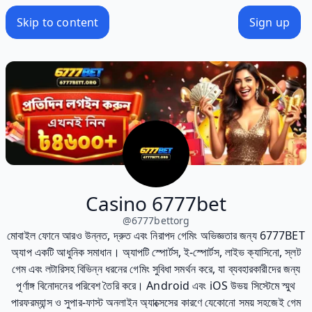
Skip to content
Sign up
Casino 6777bet
@
6777bettorg
মোবাইল ফোনে আরও উন্নত, দ্রুত এবং নিরাপদ গেমিং অভিজ্ঞতার জন্য 6777BET
অ্যাপ একটি আধুনিক সমাধান। অ্যাপটি স্পোর্টস, ই-স্পোর্টস, লাইভ ক্যাসিনো, স্লট
গেম এবং লটারিসহ বিভিন্ন ধরনের গেমিং সুবিধা সমর্থন করে, যা ব্যবহারকারীদের জন্য
পূর্ণাঙ্গ বিনোদনের পরিবেশ তৈরি করে। Android এবং iOS উভয় সিস্টেমে স্মুথ
পারফরম্যান্স ও সুপার-ফাস্ট অনলাইন অ্যাক্সেসের কারণে যেকোনো সময় সহজেই গেম