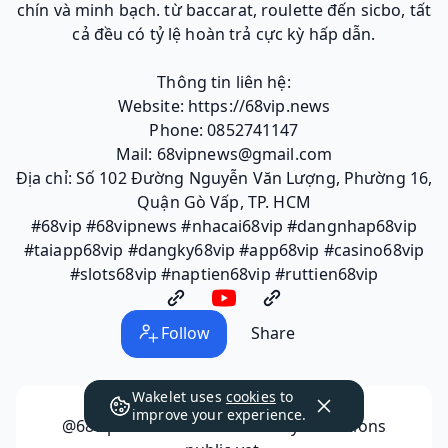
chín và minh bạch. từ baccarat, roulette đến sicbo, tất
cả đều có tỷ lệ hoàn trả cực kỳ hấp dẫn.
Thông tin liên hệ:
Website: https://68vip.news
Phone: 0852741147
Mail: 68vipnews@gmail.com
Địa chỉ: Số 102 Đường Nguyễn Văn Lượng, Phường 16,
Quận Gò Vấp, TP. HCM
#68vip #68vipnews #nhacai68vip #dangnhap68vip
#taiapp68vip #dangky68vip #app68vip #casino68vip
#slots68vip #naptien68vip #ruttien68vip
Follow
Share
Wakelet uses
cookies
to
improve your experience.
@68vipnews
has not made any collections