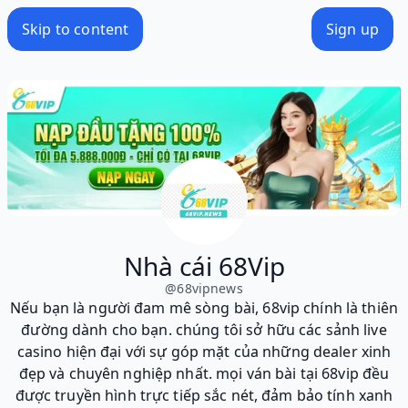
Skip to content
Sign up
Nhà cái 68Vip
@
68vipnews
Nếu bạn là người đam mê sòng bài, 68vip chính là thiên
đường dành cho bạn. chúng tôi sở hữu các sảnh live
casino hiện đại với sự góp mặt của những dealer xinh
đẹp và chuyên nghiệp nhất. mọi ván bài tại 68vip đều
được truyền hình trực tiếp sắc nét, đảm bảo tính xanh