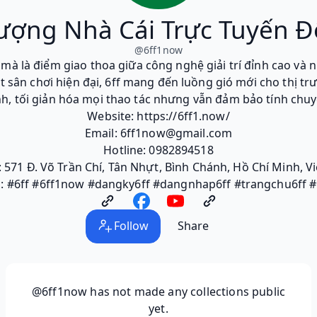
 Tượng Nhà Cái Trực Tuyến Đ
@
6ff1now
, mà là điểm giao thoa giữa công nghệ giải trí đỉnh cao và
 sân chơi hiện đại, 6ff mang đến luồng gió mới cho thị t
, tối giản hóa mọi thao tác nhưng vẫn đảm bảo tính chuy
Website: https://6ff1.now/
Email: 6ff1now@gmail.com
Hotline: 0982894518
: 571 Đ. Võ Trần Chí, Tân Nhựt, Bình Chánh, Hồ Chí Minh, 
: #6ff #6ff1now #dangky6ff #dangnhap6ff #trangchu6ff #
Follow
Share
@6ff1now
has not made any collections public
yet.