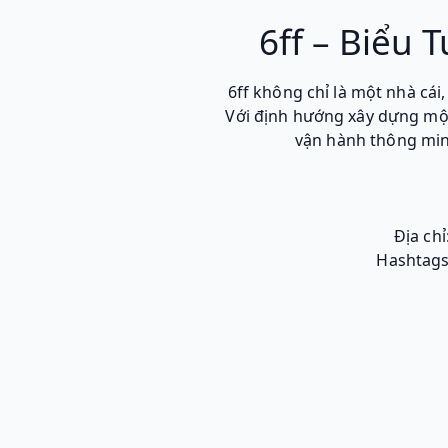
6ff – Biểu
6ff không chỉ là một nhà cái
Với định hướng xây dựng một
vận hành thông minh
Địa chỉ
Hashtags