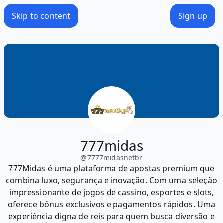
Skip to content
Sign up
777midas
@
7777midasnetbr
777Midas é uma plataforma de apostas premium que
combina luxo, segurança e inovação. Com uma seleção
impressionante de jogos de cassino, esportes e slots,
oferece bônus exclusivos e pagamentos rápidos. Uma
experiência digna de reis para quem busca diversão e