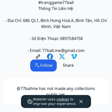
#tranggame77ball
Thông Tin Liên Hệ:
- Địa Chỉ: 686 QL1, Bình Hưng Hoà A, Bình Tân, Hồ Chí
Minh, Việt Nam
- Số Điện Thoại: 0897584758
- Email: 77ball.me@gmail.com
Follow
Share
@77ballme
has not made any collections
public yet.
Wakelet uses
cookies
to
improve your experience.