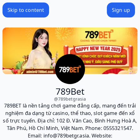
Skip to content
Sign up
789Bet
@
789betgrasia
789BET là nền tảng chơi game đẳng cấp, mang đến trải
nghiệm đa dạng từ casino, thể thao, slot game đến xổ
số trực tuyến. Địa chỉ: 102 Đ. Văn Cao, Bình Hưng Hoà A,
Tân Phú, Hồ Chí Minh, Việt Nam. Phone: 0555321547.
Email: info@789betgr.asia. Website: