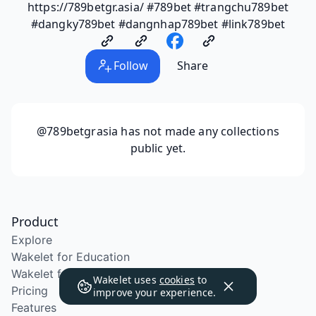
https://789betgr.asia/ #789bet #trangchu789bet
#dangky789bet #dangnhap789bet #link789bet
Follow
Share
@789betgrasia
has not made any collections
public yet.
Product
Explore
Wakelet for Education
Wakelet for School Districts
Wakelet uses
cookies
to
Pricing
improve your experience.
Features