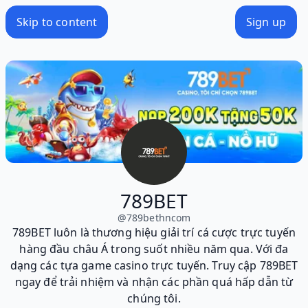
Skip to content
Sign up
789BET
@
789bethncom
789BET luôn là thương hiệu giải trí cá cược trực tuyến
hàng đầu châu Á trong suốt nhiều năm qua. Với đa
dạng các tựa game casino trực tuyến. Truy cập 789BET
ngay để trải nhiệm và nhận các phần quá hấp dẫn từ
chúng tôi.