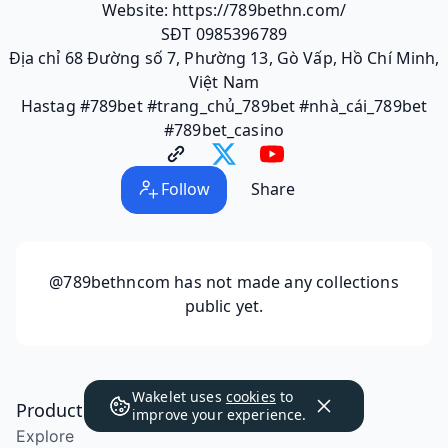
Website: https://789bethn.com/
SĐT 0985396789
Địa chỉ 68 Đường số 7, Phường 13, Gò Vấp, Hồ Chí Minh,
Việt Nam
Hastag #789bet #trang_chủ_789bet #nhà_cái_789bet
#789bet_casino
Follow
Share
@789bethncom
has not made any collections
public yet.
Wakelet uses
cookies
to
Product
improve your experience.
Explore