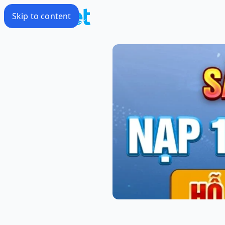
Skip to content