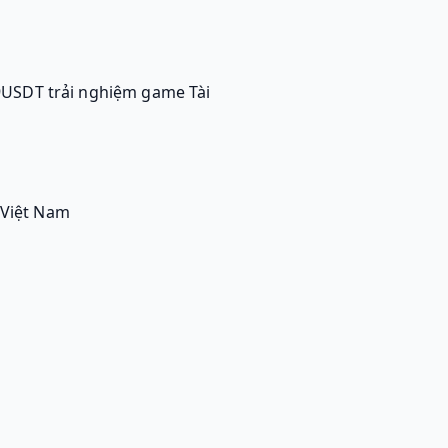
99USDT trải nghiệm game Tài
, Việt Nam