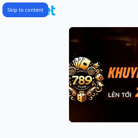
Skip to content