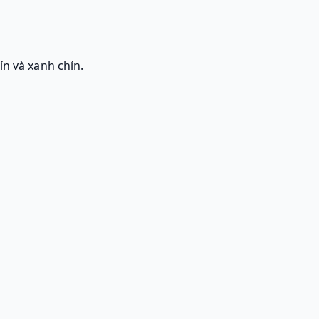
ín và xanh chín.