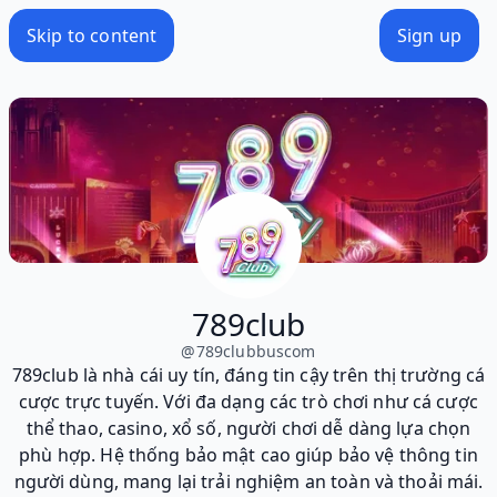
Skip to content
Sign up
789club
@
789clubbuscom
789club là nhà cái uy tín, đáng tin cậy trên thị trường cá
cược trực tuyến. Với đa dạng các trò chơi như cá cược
thể thao, casino, xổ số, người chơi dễ dàng lựa chọn
phù hợp. Hệ thống bảo mật cao giúp bảo vệ thông tin
người dùng, mang lại trải nghiệm an toàn và thoải mái.