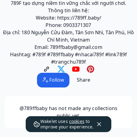
789F tạo dựng niềm tin vững chắc với người chơi.
Thông tin liên hệ:
Website: https://789ff.baby/
Phone: 0903371307
Địa chỉ: 180 Nguyễn Cửu Đàm, Tân Sơn Nhì, Tân Phú, Hồ
Chí Minh, Vietnam
Email: 789ffbaby@gmail.com
Hashtag: #789f #789ffbaby #nhacai789f #link789f
#trangchu789f
Follow
Share
@789ffbaby
has not made any collections
public yet.
Wakelet uses
cookies
to
improve your experience.