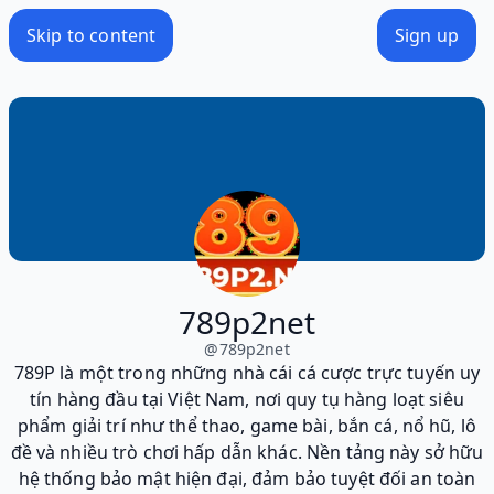
Skip to content
Sign up
789p2net
@
789p2net
789P là một trong những nhà cái cá cược trực tuyến uy
tín hàng đầu tại Việt Nam, nơi quy tụ hàng loạt siêu
phẩm giải trí như thể thao, game bài, bắn cá, nổ hũ, lô
đề và nhiều trò chơi hấp dẫn khác. Nền tảng này sở hữu
hệ thống bảo mật hiện đại, đảm bảo tuyệt đối an toàn