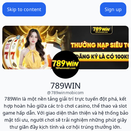
Skip to content
Sign up
789WIN
@
789winmobicom
789Win là một nền tảng giải trí trực tuyến đột phá, kết
hợp hoàn hảo giữa các trò chơi casino, thể thao và slot
game hấp dẫn. Với giao diện thân thiện và hệ thống bảo
mật tối ưu, người chơi sẽ trải nghiệm những phút giây
thư giãn đầy kịch tính và cơ hội trúng thưởng lớn.