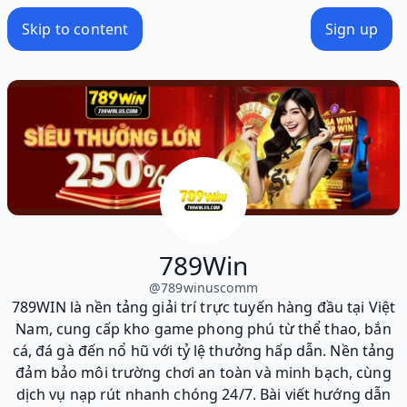
Skip to content
Sign up
789Win
@
789winuscomm
789WIN là nền tảng giải trí trực tuyến hàng đầu tại Việt
Nam, cung cấp kho game phong phú từ thể thao, bắn
cá, đá gà đến nổ hũ với tỷ lệ thưởng hấp dẫn. Nền tảng
đảm bảo môi trường chơi an toàn và minh bạch, cùng
dịch vụ nạp rút nhanh chóng 24/7. Bài viết hướng dẫn