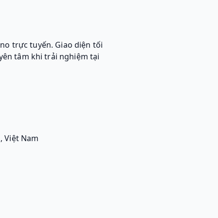
ino trực tuyến. Giao diện tối
ên tâm khi trải nghiệm tại
, Việt Nam