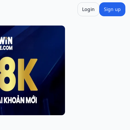
Login
Sign up