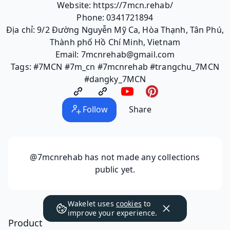
Website: https://7mcn.rehab/
Phone: 0341721894
Địa chỉ: 9/2 Đường Nguyễn Mỹ Ca, Hòa Thạnh, Tân Phú,
Thành phố Hồ Chí Minh, Vietnam
Email: 7mcnrehab@gmail.com
Tags: #7MCN #7m_cn #7mcnrehab #trangchu_7MCN
#dangky_7MCN
Follow
Share
@7mcnrehab
has not made any collections
public yet.
Wakelet uses
cookies
to
improve your experience.
Product