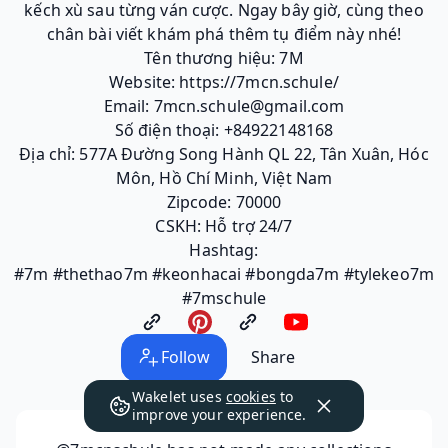
kếch xù sau từng ván cược. Ngay bây giờ, cùng theo
chân bài viết khám phá thêm tụ điểm này nhé!
Tên thương hiệu: 7M
Website: https://7mcn.schule/
Email: 7mcn.schule@gmail.com
Số điện thoại: +84922148168
Địa chỉ: 577A Đường Song Hành QL 22, Tân Xuân, Hóc
Môn, Hồ Chí Minh, Việt Nam
Zipcode: 70000
CSKH: Hỗ trợ 24/7
Hashtag:
#7m #thethao7m #keonhacai #bongda7m #tylekeo7m
#7mschule
Follow
Share
Wakelet uses
cookies
to
improve your experience.