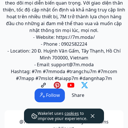
theo dõi mọi diễn biến quan trọng. Với giao diện thân
thiện, tốc độ cập nhật ổn định và khả năng truy cập linh
hoạt trên nhiều thiết bị, 7M trở thành lựa chọn hàng
đầu cho những ai đam mê thể thao vua và muốn cập
nhật thông tin mọi lúc, mọi nơi.
- Website: https://7m.moda/
- Phone : 0902582224
- Location: 20 Đ. Huỳnh Văn Gấm, Tây Thạnh, Hồ Chí
Minh 700000, Vietnam
- Email: support@7m.moda
Hashtag: #7m #7mmoda #trangchu7m #7mcom
#7mapp #7mslot #taiapp7m #dangnhap7m
Follow
Share
Wakelet uses
cookies
to
improve your experience.
@7mmoda
has not made any collections