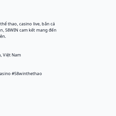
hể thao, casino live, bắn cá
 dẫn, 58WIN cam kết mang đến
ên.
h, Việt Nam
asino #58winthethao