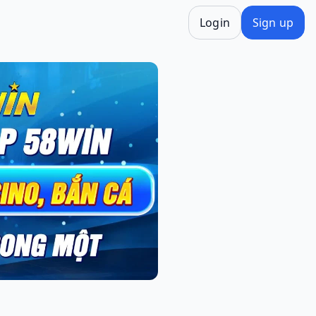
Login
Sign up