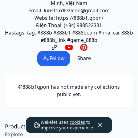
Minh, Việt Nam
Email: lunsfordlezleeq@gmail.com
Website: https://888b1.qpon/
Điện Thoại: (+84) 988522331
Hastags, tag: #888b #888b1 #888bcom #nha_cai_888b
#888b_link #game_888b
Follow
Share
@888b1qpon
has not made any collections
public yet.
Wakelet uses
cookies
to
Product
improve your experience.
Explore