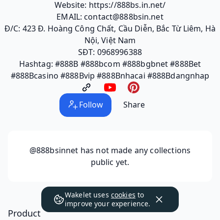
Website: https://888bs.in.net/
EMAIL: contact@888bsin.net
Đ/C: 423 Đ. Hoàng Công Chất, Cầu Diễn, Bắc Từ Liêm, Hà
Nội, Việt Nam
SĐT: 0968996388
Hashtag: #888B #888bcom #888bgbnet #888Bet
#888Bcasino #888Bvip #888Bnhacai #888Bdangnhap
Follow
Share
@888bsinnet
has not made any collections
public yet.
Wakelet uses
cookies
to
improve your experience.
Product