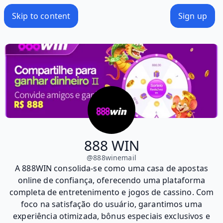
Skip to content
Sign up
888 WIN
@
888winemail
A 888WIN consolida-se como uma casa de apostas
online de confiança, oferecendo uma plataforma
completa de entretenimento e jogos de cassino. Com
foco na satisfação do usuário, garantimos uma
experiência otimizada, bônus especiais exclusivos e