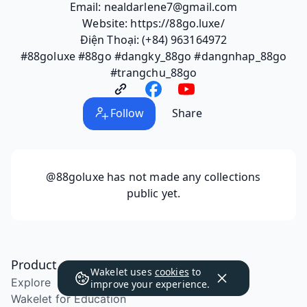
Email: nealdarlene7@gmail.com
Website: https://88go.luxe/
Điện Thoại: (+84) 963164972
#88goluxe #88go #dangky_88go #dangnhap_88go
#trangchu_88go
Follow
Share
@88goluxe
has not made any collections
public yet.
Product
Wakelet uses
cookies
to
Explore
improve your experience.
Wakelet for Education