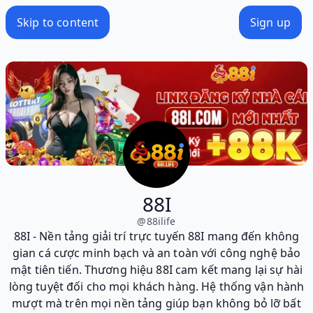
Skip to content
Sign up
88I
@
88ilife
88I - Nền tảng giải trí trực tuyến 88I mang đến không
gian cá cược minh bạch và an toàn với công nghệ bảo
mật tiên tiến. Thương hiệu 88I cam kết mang lại sự hài
lòng tuyệt đối cho mọi khách hàng. Hệ thống vận hành
mượt mà trên mọi nền tảng giúp bạn không bỏ lỡ bất