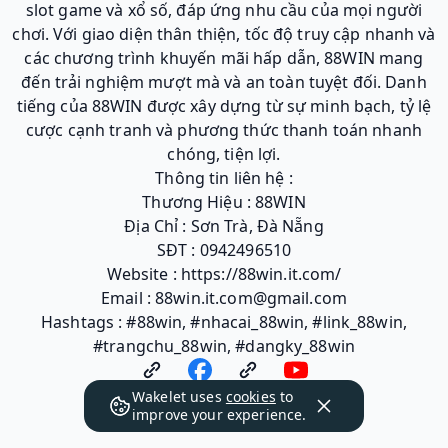
slot game và xổ số, đáp ứng nhu cầu của mọi người
chơi. Với giao diện thân thiện, tốc độ truy cập nhanh và
các chương trình khuyến mãi hấp dẫn, 88WIN mang
đến trải nghiệm mượt mà và an toàn tuyệt đối. Danh
tiếng của 88WIN được xây dựng từ sự minh bạch, tỷ lệ
cược cạnh tranh và phương thức thanh toán nhanh
chóng, tiện lợi.
Thông tin liên hệ :
Thương Hiệu : 88WIN
Địa Chỉ : Sơn Trà, Đà Nẵng
SĐT : 0942496510
Website : https://88win.it.com/
Email : 88win.it.com@gmail.com
Hashtags : #88win, #nhacai_88win, #link_88win,
#trangchu_88win, #dangky_88win
Wakelet uses
cookies
to
Follow
Share
improve your experience.