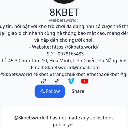
8KBET
@
8kbetsworld1
uy tín, nổi bật với kho trò chơi đa dạng như cá cược thể t
đại, giao dịch nhanh cùng hệ thống bảo mật cao, mang đến 
và hấp dẫn cho người chơi.
- Website: https://8kbets.world/
- SDT: 0978165483
 chỉ: 45-3 Chơn Tâm 10, Hoà Minh, Liên Chiểu, Đà Nẵng, Vi
- Email: 8kbetsworld@gmail.com
 #8kbets.world #8kbet #trangchu8kbet #thethao8kbet #gia
Follow
Share
@8kbetsworld1
has not made any collections
public yet.