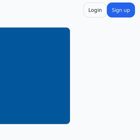
Login
Sign up