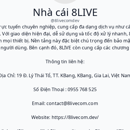
Nhà cái 8LIVE
@
8livecomdev
trực tuyến chuyên nghiệp, cung cấp đa dạng dịch vụ như cá
. Với giao diện hiện đại, dễ sử dụng và tốc độ xử lý nhanh
mọi thiết bị. Nền tảng này đặc biệt chú trọng đến bảo mậ
o người dùng. Bên cạnh đó, 8LIVE còn cung cấp các chương
Thông tin liên hệ:
Địa Chỉ: 19 Đ. Lý Thái Tổ, TT. KBang, KBang, Gia Lai, Việt Na
Số Điện Thoại : 0955 768 525
Email: contact@8livecom.com
Website: https://8livecom.dev/