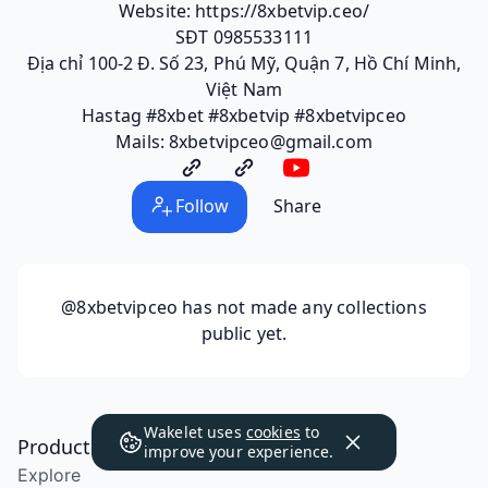
Website: https://8xbetvip.ceo/
SĐT 0985533111
Địa chỉ 100-2 Đ. Số 23, Phú Mỹ, Quận 7, Hồ Chí Minh,
Việt Nam
Hastag #8xbet #8xbetvip #8xbetvipceo
Mails: 8xbetvipceo@gmail.com
Follow
Share
@8xbetvipceo
has not made any collections
public yet.
Wakelet uses
cookies
to
Product
improve your experience.
Explore