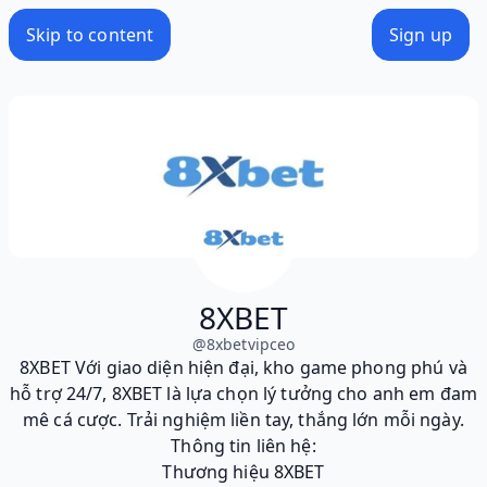
Skip to content
Sign up
8XBET
@
8xbetvipceo
8XBET Với giao diện hiện đại, kho game phong phú và
hỗ trợ 24/7, 8XBET là lựa chọn lý tưởng cho anh em đam
mê cá cược. Trải nghiệm liền tay, thắng lớn mỗi ngày.
Thông tin liên hệ:
Thương hiệu 8XBET