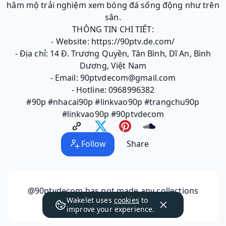
hâm mộ trải nghiệm xem bóng đá sống động như trên
sân.
THÔNG TIN CHI TIẾT:
- Website: https://90ptv.de.com/
- Địa chỉ: 14 Đ. Trương Quyền, Tân Bình, Dĩ An, Bình
Dương, Việt Nam
- Email: 90ptvdecom@gmail.com
- Hotline: 0968996382
#90p #nhacai90p #linkvao90p #trangchu90p
#linkvao90p #90ptvdecom
Follow
Share
@90ptvdecom
has not made any collections
Wakelet uses
cookies
to
public yet.
improve your experience.