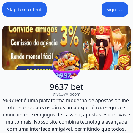
Skip to content
Sign up
9637 bet
@
9637vipcom
9637 Bet é uma plataforma moderna de apostas online,
oferecendo aos usuários uma experiência segura e
emocionante em jogos de cassino, apostas esportivas e
muito mais. Nosso site combina tecnologia avançada
com uma interface amigável, permitindo que todos,