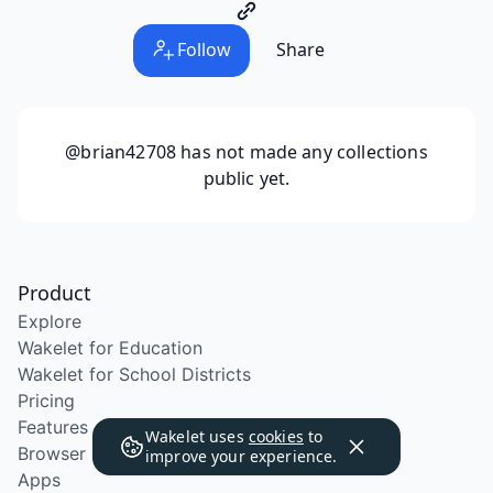
Follow
Share
@brian42708
has not made any collections
public yet.
Product
Explore
Wakelet for Education
Wakelet for School Districts
Pricing
Features
Wakelet uses
cookies
to
Browser Extension
improve your experience.
Apps