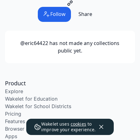
Follow
Share
@eric64422
has not made any collections
public yet.
Product
Explore
Wakelet for Education
Wakelet for School Districts
Pricing
Features
Wakelet uses
cookies
to
Browser Extension
improve your experience.
Apps