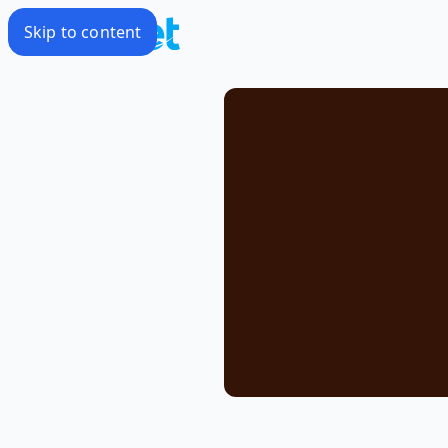
Skip to content